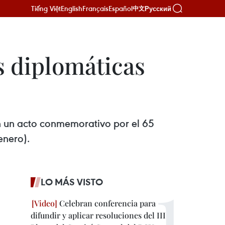
Tiếng Việt
English
Français
Español
Русский
中文
 diplomáticas
 un acto conmemorativo por el 65
enero).
LO MÁS VISTO
Celebran conferencia para
difundir y aplicar resoluciones del III