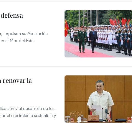
 defensa
a, impulsan su Asociación
en el Mar del Este.
 renovar la
icación y el desarrollo de las
sar el crecimiento sostenible y