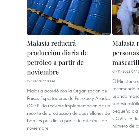
Malasia reducirá
Malasia 
producción diaria de
personas
petróleo a partir de
mascaril
noviembre
01/11/2022 04:1
El Ministerio
19/10/2022 03:41
recomendó a 
Malasia acordó con la Organización de
usando masca
Países Exportadores de Petróleo y Aliados
sudesteasiát
(OPEP ) la reciente implementación de un
pequeña ola 
recorte de producción de dos millones de
COVID-19, lu
barriles por día, a partir de este mes de
número de c
noviembre.