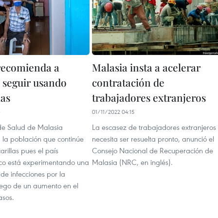
recomienda a
Malasia insta a acelerar
 seguir usando
contratación de
las
trabajadores extranjeros
3
01/11/2022 04:15
 de Salud de Malasia
La escasez de trabajadores extranjeros
la población que continúe
necesita ser resuelta pronto, anunció el
rillas pues el país
Consejo Nacional de Recuperación de
ico está experimentando una
Malasia (NRC, en inglés).
de infecciones por la
ego de un aumento en el
asos.