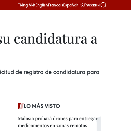
Tiếng Việt
English
Français
Español
Русский
中文
su candidatura a
citud de registro de candidatura para
LO MÁS VISTO
Malasia probará drones para entregar
medicamentos en zonas remotas