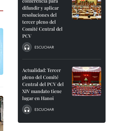
conferencia para
difundir y aplicar
resoluciones del
tercer pleno del
Comité Central del
PCV
ESCUCHAR
Actualidad: Tercer
pleno del Comité
Central del PCV del
XIV mandato tiene
lugar en Hanoi
ESCUCHAR