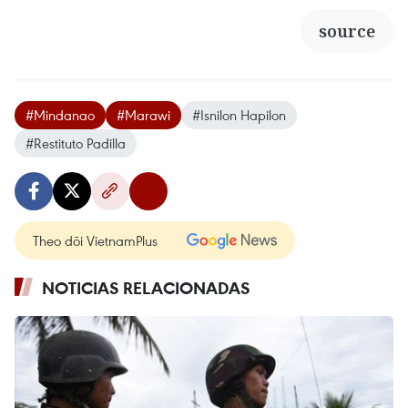
source
#Mindanao
#Marawi
#Isnilon Hapilon
#Restituto Padilla
Theo dõi VietnamPlus
NOTICIAS RELACIONADAS