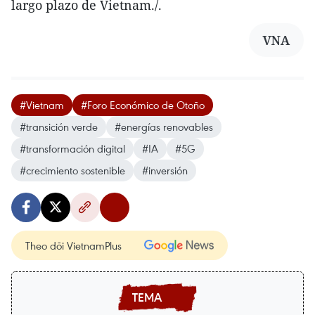
largo plazo de Vietnam./.
VNA
#Vietnam
#Foro Económico de Otoño
#transición verde
#energías renovables
#transformación digital
#IA
#5G
#crecimiento sostenible
#inversión
Theo dõi VietnamPlus