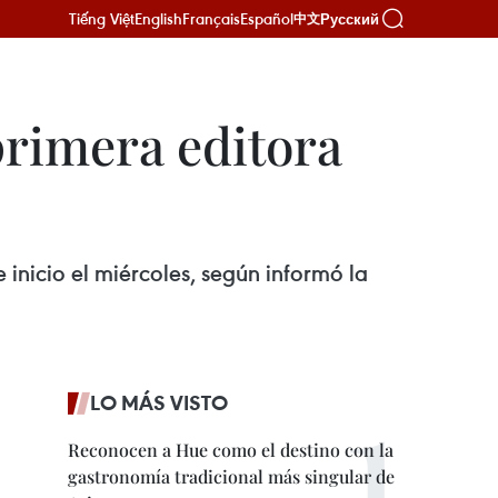
Tiếng Việt
English
Français
Español
Русский
中文
primera editora
inicio el miércoles, según informó la
LO MÁS VISTO
Reconocen a Hue como el destino con la
gastronomía tradicional más singular de