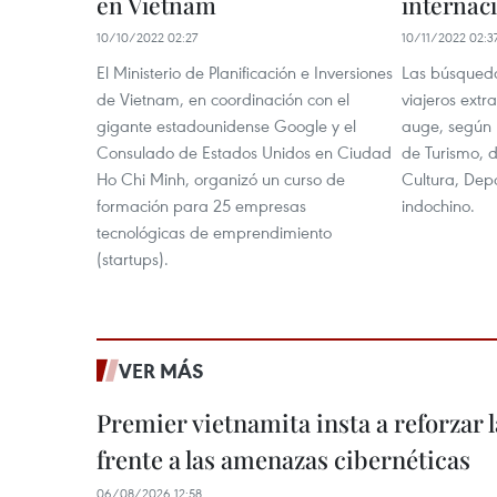
en Vietnam
internac
10/10/2022 02:27
10/11/2022 02:3
El Ministerio de Planificación e Inversiones
Las búsqueda
de Vietnam, en coordinación con el
viajeros extr
gigante estadounidense Google y el
auge, según 
Consulado de Estados Unidos en Ciudad
de Turismo, d
Ho Chi Minh, organizó un curso de
Cultura, Depo
formación para 25 empresas
indochino.
tecnológicas de emprendimiento
(startups).
VER MÁS
Premier vietnamita insta a reforzar 
frente a las amenazas cibernéticas
06/08/2026 12:58