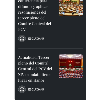
conferencia para
difundir y aplicar
resoluciones del
tercer pleno del
Comité Central del
PCV
ESCUCHAR
Actualidad: Tercer
pleno del Comité
Central del PCV del
XIV mandato tiene
lugar en Hanoi
ESCUCHAR