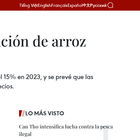
Tiếng Việt
English
Français
Español
Русский
中文
ción de arroz
l 15% en 2023, y se prevé que las
cios.
LO MÁS VISTO
Can Tho intensifica lucha contra la pesca
ilegal