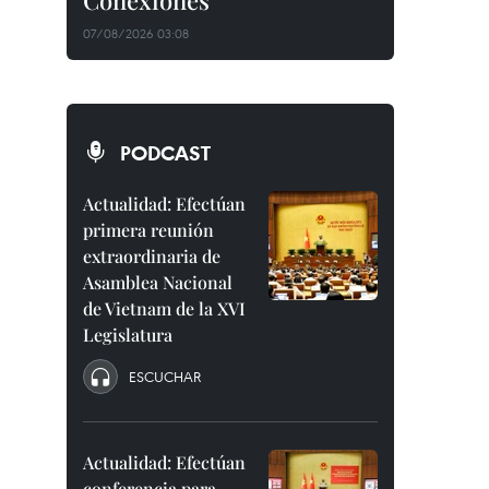
Conexiones"
07/08/2026 03:08
PODCAST
Actualidad: Efectúan
primera reunión
extraordinaria de
Asamblea Nacional
de Vietnam de la XVI
Legislatura
ESCUCHAR
Actualidad: Efectúan
conferencia para