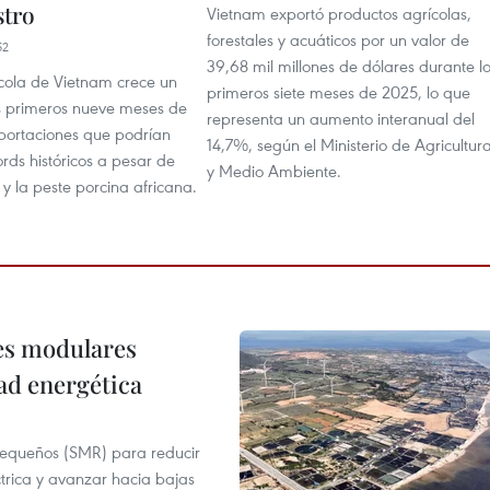
stro
Vietnam exportó productos agrícolas,
forestales y acuáticos por un valor de
52
39,68 mil millones de dólares durante l
ícola de Vietnam crece un
primeros siete meses de 2025, lo que
s primeros nueve meses de
representa un aumento interanual del
portaciones que podrían
14,7%, según el Ministerio de Agricultur
rds históricos a pesar de
y Medio Ambiente.
y la peste porcina africana.
res modulares
ad energética
pequeños (SMR) para reducir
ctrica y avanzar hacia bajas