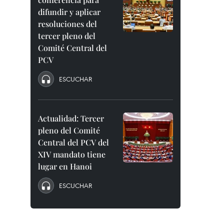
difundir y aplicar
resoluciones del
tercer pleno del
Comité Central del
PCV
ESCUCHAR
Actualidad: Tercer
pleno del Comité
Central del PCV del
XIV mandato tiene
lugar en Hanoi
ESCUCHAR