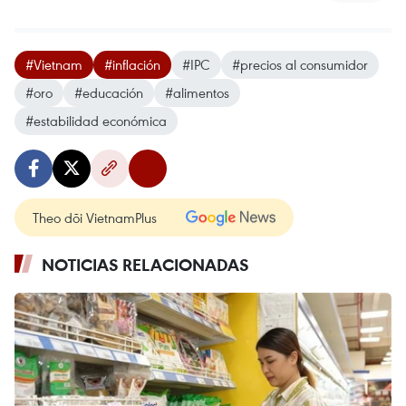
#Vietnam
#inflación
#IPC
#precios al consumidor
#oro
#educación
#alimentos
#estabilidad económica
Theo dõi VietnamPlus
NOTICIAS RELACIONADAS