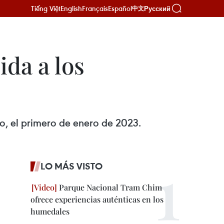
Tiếng Việt
English
Français
Español
Русский
中文
ida a los
vo, el primero de enero de 2023.
LO MÁS VISTO
Parque Nacional Tram Chim
ofrece experiencias auténticas en los
humedales