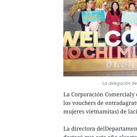
La delegación de
La Corporación Comercialy d
los vouchers de entradagratu
mujeres vietnamitas) de lac
La directora delDepartame
destacó que este año elsect