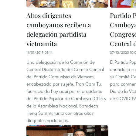
Altos dirigentes
Partido 
camboyanos reciben a
Camboya
delegación partidista
Congreso
vietnamita
Central 
11/01/2019 08:14
07/10/2020 10:
Una delegación de la Comisión de
El Partido P
Control Disciplinario del Comité Central
anunció la s
del Partido Comunista de Vietnam,
su Comité Cen
encabezada por su jefe, Tran Cam Tu,
para conmemo
fue recibida hoy aquí por el presidente
Día de la Vi
del Partido Popular de Camboya (CPP) y
de COVID-19
de la Asamblea Nacional, Samdech
Heng Samrin, junto con otros altos
dirigentes nacionales.