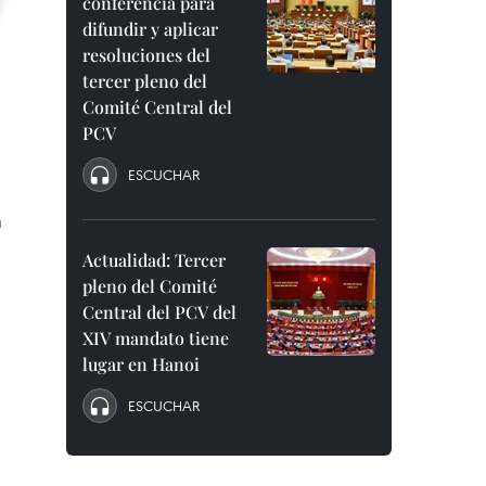
conferencia para
difundir y aplicar
resoluciones del
tercer pleno del
Comité Central del
PCV
ESCUCHAR
a
Actualidad: Tercer
pleno del Comité
Central del PCV del
XIV mandato tiene
lugar en Hanoi
ESCUCHAR