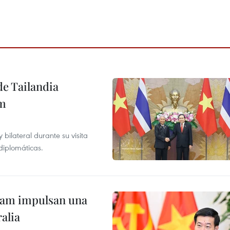
de Tailandia
am
ilateral durante su visita
 diplomáticas.
tnam impulsan una
alia