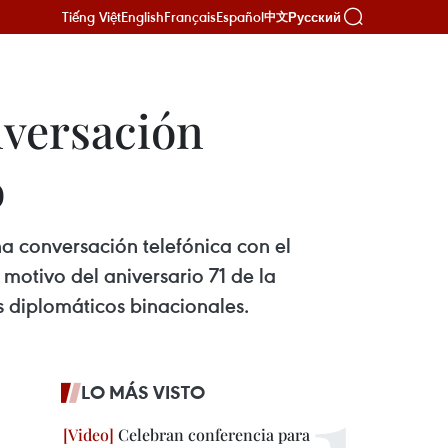
Tiếng Việt
English
Français
Español
Русский
中文
nversación
o
a conversación telefónica con el
motivo del aniversario 71 de la
s diplomáticos binacionales.
LO MÁS VISTO
Celebran conferencia para