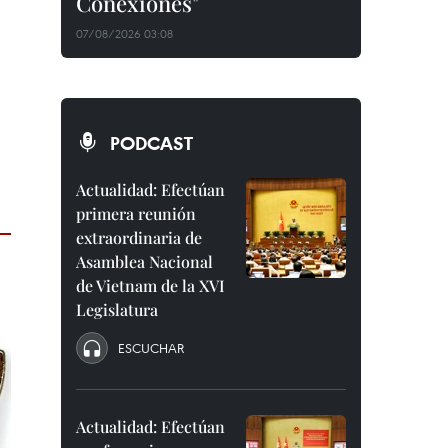
Conexiones"
07/08/2026 03:08
PODCAST
Actualidad: Efectúan
primera reunión
extraordinaria de
Asamblea Nacional
de Vietnam de la XVI
Legislatura
ESCUCHAR
Actualidad: Efectúan