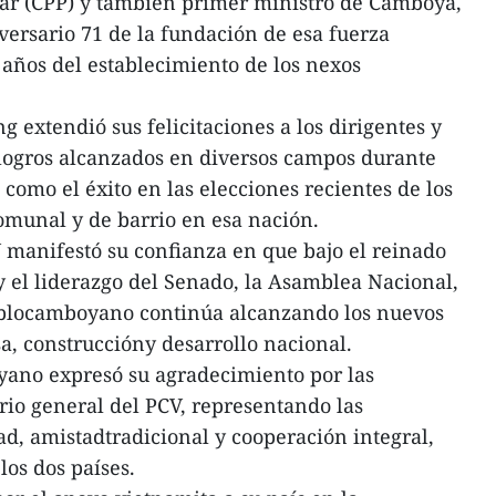
lar (CPP) y también primer ministro de Camboya,
ersario 71 de la fundación de esa fuerza
5 años del establecimiento de los nexos
 extendió sus felicitaciones a los dirigentes y
ogros alcanzados en diversos campos durante
í como el éxito en las elecciones recientes de los
omunal y de barrio en esa nación.
 manifestó su confianza en que bajo el reinado
el liderazgo del Senado, la Asamblea Nacional,
ueblocamboyano continúa alcanzando los nuevos
a, construccióny desarrollo nacional.
yano expresó su agradecimiento por las
rio general del PCV, representando las
d, amistadtradicional y cooperación integral,
los dos países.