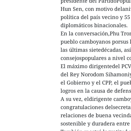
presidente del PartidoPopu
Hun Sen, con motivo delaniv
política del país vecino y 5
diplomáticos binacionales.
En la conversación,Phu Trong
pueblo camboyanos porsus l
las últimas sietedécadas, as
consejospopulares a nivel c
El máximo dirigentedel PCV
del Rey Norodom Sihamoniy 
el Gobierno y el CPP, el p
logros en la causa de defens
A su vez, eldirigente cambo
congratulaciones delsecreta
relaciones de buena vecinda
sostenible y duradera entre 