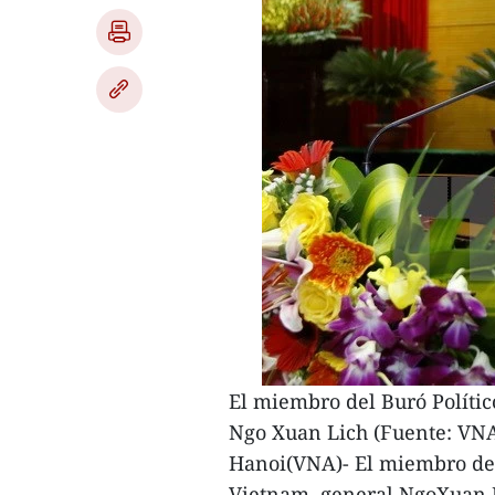
El miembro del Buró Polític
Ngo Xuan Lich (Fuente: VN
Hanoi(VNA)- El miembro del
Vietnam, general NgoXuan Lic