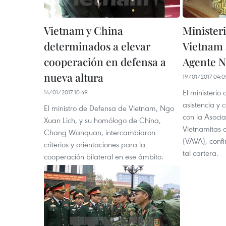
Vietnam y China
Minister
determinados a elevar
Vietnam 
cooperación en defensa a
Agente N
nueva altura
19/01/2017 04:0
El ministerio
14/01/2017 10:49
asistencia y
El ministro de Defensa de Vietnam, Ngo
con la Asocia
Xuan Lich, y su homólogo de China,
Vietnamitas 
Chang Wanquan, intercambiaron
(VAVA), confi
criterios y orientaciones para la
tal cartera.
cooperación bilateral en ese ámbito.