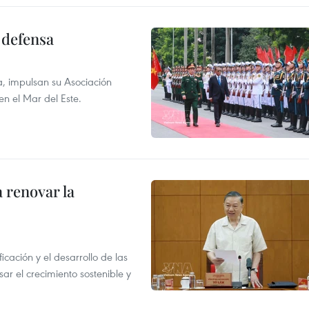
 defensa
a, impulsan su Asociación
en el Mar del Este.
 renovar la
icación y el desarrollo de las
sar el crecimiento sostenible y