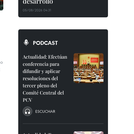
desarrollo
05/08/2026 04:31
PODCAST
Actualidad: Efectúan
do
conferencia para
t
difundir y aplicar
resoluciones del
tercer pleno del
Comité Central del
PCV
ESCUCHAR