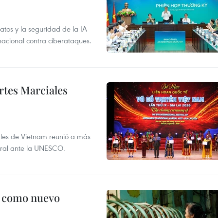
atos y la seguridad de la IA
 nacional contra ciberataques.
rtes Marciales
nales de Vietnam reunió a más
tural ante la UNESCO.
c como nuevo