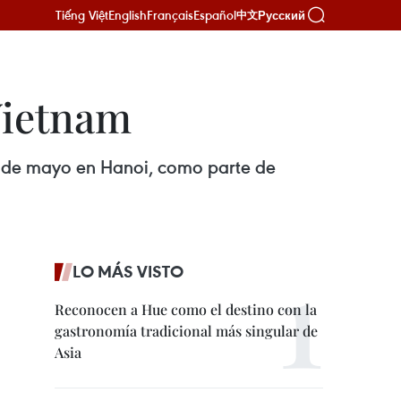
Tiếng Việt
English
Français
Español
Русский
中文
Vietnam
4 de mayo en Hanoi, como parte de
LO MÁS VISTO
Reconocen a Hue como el destino con la
gastronomía tradicional más singular de
Asia