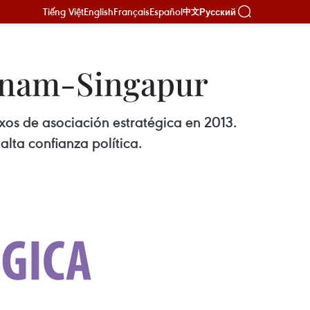
Tiếng Việt
English
Français
Español
Русский
中文
etnam-Singapur
exos de asociación estratégica en 2013.
alta confianza política.