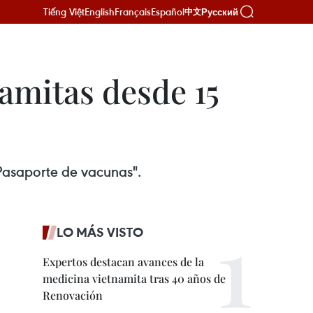
Tiếng Việt
English
Français
Español
Русский
中文
amitas desde 15
Pasaporte de vacunas".
LO MÁS VISTO
Expertos destacan avances de la
medicina vietnamita tras 40 años de
Renovación