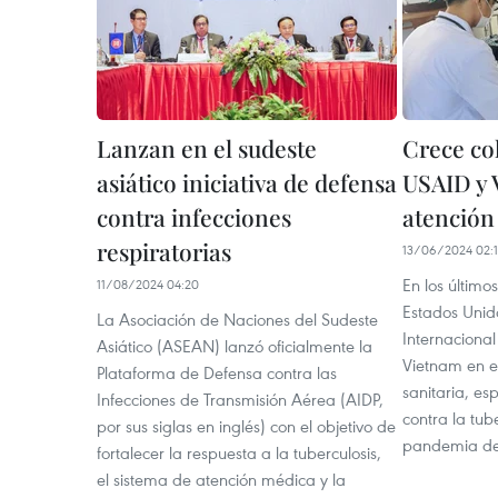
Lanzan en el sudeste
Crece co
asiático iniciativa de defensa
USAID y 
contra infecciones
atención 
respiratorias
13/06/2024 02:
En los último
11/08/2024 04:20
Estados Unido
La Asociación de Naciones del Sudeste
Internaciona
Asiático (ASEAN) lanzó oficialmente la
Vietnam en el
Plataforma de Defensa contra las
sanitaria, es
Infecciones de Transmisión Aérea (AIDP,
contra la tube
por sus siglas en inglés) con el objetivo de
pandemia de
fortalecer la respuesta a la tuberculosis,
el sistema de atención médica y la