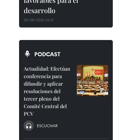
favorables para el
desarrollo
05/08/2026 04:31
PODCAST
Actualidad: Efectúan
conferencia para
difundir y aplicar
resoluciones del
tercer pleno del
Comité Central del
PCV
ESCUCHAR