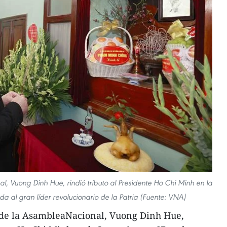
l, Vuong Dinh Hue, rindió tributo al Presidente Ho Chi Minh en la
al gran líder revolucionario de la Patria (Fuente: VNA)
 de la AsambleaNacional, Vuong Dinh Hue,