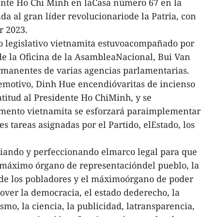
dente Ho Chi Minh en laCasa número 67 en la
 al gran líder revolucionariode la Patria, con
r 2023.
o legislativo vietnamita estuvoacompañado por
 de la Oficina de la AsambleaNacional, Bui Van
rmanentes de varias agencias parlamentarias.
motivo, Dinh Hue encendióvaritas de incienso
atitud al Presidente Ho ChiMinh, y se
mento vietnamita se esforzará paraimplementar
es tareas asignadas por el Partido, elEstado, los
diando y perfeccionando elmarco legal para que
 máximo órgano de representacióndel pueblo, la
 de los pobladores y el máximoórgano de poder
ver la democracia, el estado dederecho, la
mo, la ciencia, la publicidad, latransparencia,