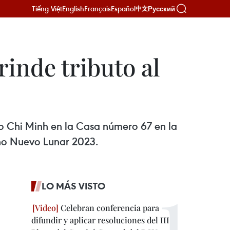
Tiếng Việt
English
Français
Español
Русский
中文
inde tributo al
Ho Chi Minh en la Casa número 67 en la
Año Nuevo Lunar 2023.
LO MÁS VISTO
Celebran conferencia para
difundir y aplicar resoluciones del III