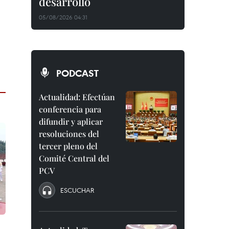
desarrollo
05/08/2026 04:31
PODCAST
Actualidad: Efectúan
conferencia para
difundir y aplicar
resoluciones del
tercer pleno del
Comité Central del
PCV
ESCUCHAR