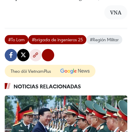
VNA
#To Lam
#brigada de ingenieros 25
#Región Militar
Theo dõi VietnamPlus
NOTICIAS RELACIONADAS