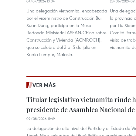
04/07/2024 13:04
28/06/2024 09:
Una delegación vietnamita, encabezada
Una delegaci
por el viceministro de Construcción Bui
la provincia
Xuan Dung, participa en la Mesa
por Liu Xiaom
Redonda Ministerial ASEAN-China sobre
Comité Perma
Construcción y Vivienda (ACMROCH),
visita de tra
que se celebra del 3 al 5 de julio en
vietnamita de
Kuala Lumpur, Malasia.
VER MÁS
Titular legislativo vietnamita rinde 
presidente de Asamblea Nacional de
09/08/2026 11:49
La delegación de alto nivel del Partido y el Estado de
Thanh Man, miembro del Buró Político y presidente de 