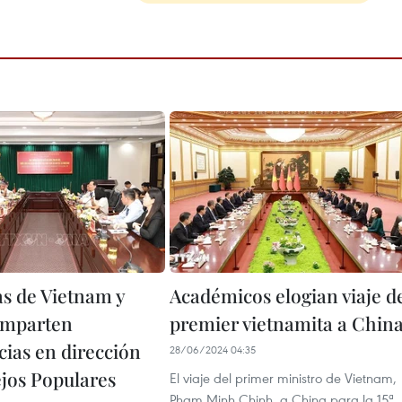
as de Vietnam y
Académicos elogian viaje d
omparten
premier vietnamita a Chin
cias en dirección
28/06/2024 04:35
jos Populares
El viaje del primer ministro de Vietnam,
Pham Minh Chinh, a China para la 15ª