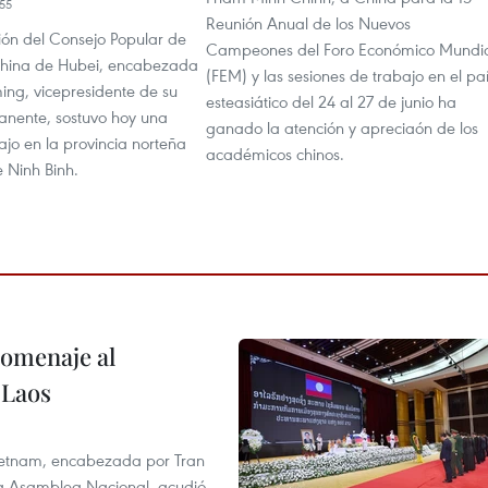
55
Reunión Anual de los Nuevos
ón del Consejo Popular de
Campeones del Foro Económico Mundi
 china de Hubei, encabezada
(FEM) y las sesiones de trabajo en el pa
ing, vicepresidente de su
esteasiático del 24 al 27 de junio ha
nente, sostuvo hoy una
ganado la atención y apreciaón de los
bajo en la provincia norteña
académicos chinos.
 Ninh Binh.
homenaje al
 Laos
 Vietnam, encabezada por Tran
la Asamblea Nacional, acudió