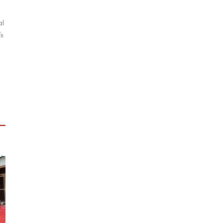
al
ís