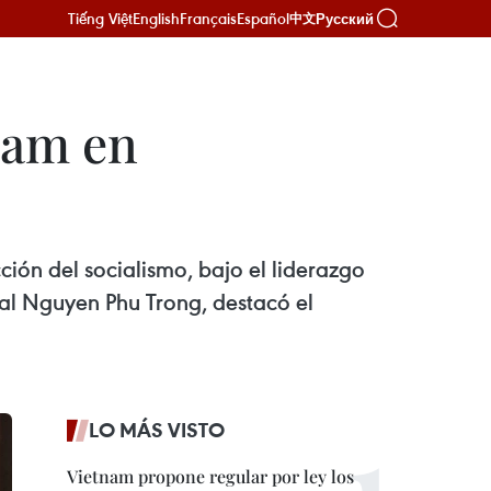
Tiếng Việt
English
Français
Español
Русский
中文
nam en
ción del socialismo, bajo el liderazgo
al Nguyen Phu Trong, destacó el
LO MÁS VISTO
Vietnam propone regular por ley los