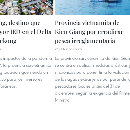
ng, destino que
Provincia vietnamita de
yor IED en el Delta
Kien Giang por erradicar
Mekong
pesca irreglamentaria
8
26/10/2021 09:09
os impactos de la pandemia
La provincia survietnamita de Kien Gia
 la provincia survietnamita
se centra en aplicar medidas drásticas 
g todavía sigue siendo un
sincrónicas para poner fin a la violación
tivo para los inversores
de las aguas extranjeras por parte de l
foráneos.
pescadores locales antes del 31 de
diciembre, según la exigencia del Prime
Ministro.