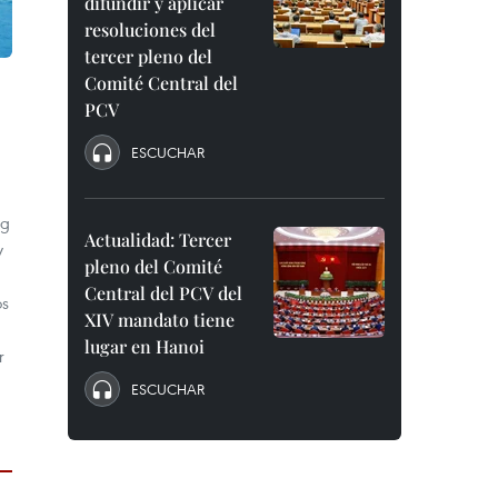
difundir y aplicar
resoluciones del
tercer pleno del
Comité Central del
PCV
ESCUCHAR
ng
Actualidad: Tercer
y
pleno del Comité
Central del PCV del
os
XIV mandato tiene
lugar en Hanoi
r
ESCUCHAR