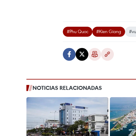
#Phu Quoc
#Kien Giang
#vu
NOTICIAS RELACIONADAS