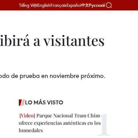
Tiếng Việt
English
Français
Español
Русский
中文
birá a visitantes
 modo de prueba en noviembre próximo.
LO MÁS VISTO
Parque Nacional Tram Chim
ofrece experiencias auténticas en los
humedales