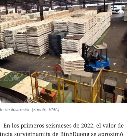
to de ilustración (Fuente: VNA)
En los primeros seismeses de 2022, el valor de
ovincia survietnamita de BinhDuong se aproximó