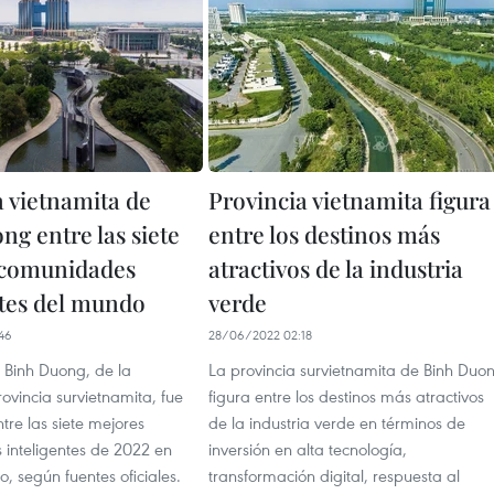
a vietnamita de
Provincia vietnamita figura
ng entre las siete
entre los destinos más
 comunidades
atractivos de la industria
ntes del mundo
verde
46
28/06/2022 02:18
 Binh Duong, de la
La provincia survietnamita de Binh Duo
vincia survietnamita, fue
figura entre los destinos más atractivos
re las siete mejores
de la industria verde en términos de
inteligentes de 2022 en
inversión en alta tecnología,
, según fuentes oficiales.
transformación digital, respuesta al