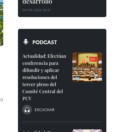
desarrollo
05/08/2026 04:31
PODCAST
Actualidad: Efectúan
conferencia para
difundir y aplicar
resoluciones del
tercer pleno del
Comité Central del
PCV
ng
ESCUCHAR