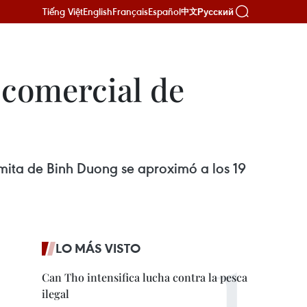
Tiếng Việt
English
Français
Español
Русский
中文
 comercial de
amita de Binh Duong se aproximó a los 19
LO MÁS VISTO
Can Tho intensifica lucha contra la pesca
ilegal