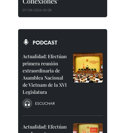
Conexiones"
07/08/2026 03:08
PODCAST
Actualidad: Efectúan
primera reunión
extraordinaria de
Asamblea Nacional
de Vietnam de la XVI
Legislatura
ESCUCHAR
Actualidad: Efectúan