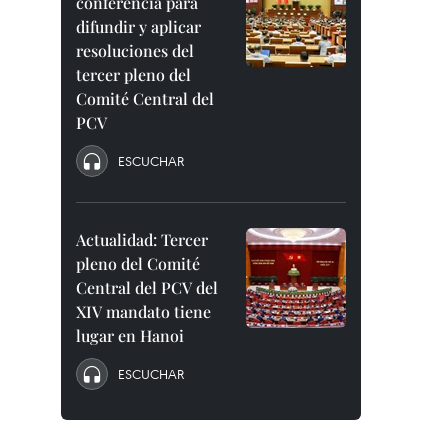
conferencia para
difundir y aplicar
resoluciones del
tercer pleno del
Comité Central del
PCV
ESCUCHAR
Actualidad: Tercer
pleno del Comité
Central del PCV del
XIV mandato tiene
lugar en Hanoi
ESCUCHAR