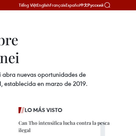
Tiếng Việt
English
Français
Español
Русский
中文
bre
nei
ei abra nuevas oportunidades de
al, establecida en marzo de 2019.
LO MÁS VISTO
Can Tho intensifica lucha contra la pesca
ilegal