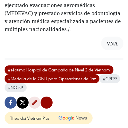
ejecutado evacuaciones aeromédicas
(MEDEVAC) y prestado servicios de odontología
y atención médica especializada a pacientes de
múltiples nacionalidades./.
VNA
#séptimo Hospital de Campaña de Nivel 2 de Vietnam
#Medalla de la ONU para Operaciones de Paz
#CPTPP
#NQ 59
Theo dõi VietnamPlus