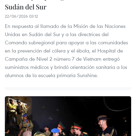
Sudán del Sur
22/06/2026 03:12
En respuesta al llamado de la Misión de las Naciones
Unidas en Sudán del Sur y a las directrices del
Comando subregional para apoyar a las comunidades
en la prevención del cólera y el ébola, el Hospital de
Campaña de Nivel 2 número 7 de Vietnam entregó
suministros médicos y brindó orientación sanitaria a los
alumnos de la escuela primaria Sunshine.