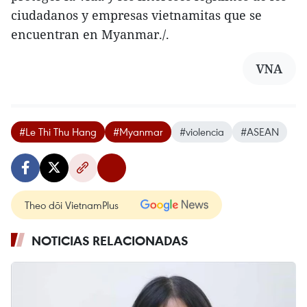
ciudadanos y empresas vietnamitas que se
encuentran en Myanmar./.
VNA
#Le Thi Thu Hang
#Myanmar
#violencia
#ASEAN
Theo dõi VietnamPlus
NOTICIAS RELACIONADAS