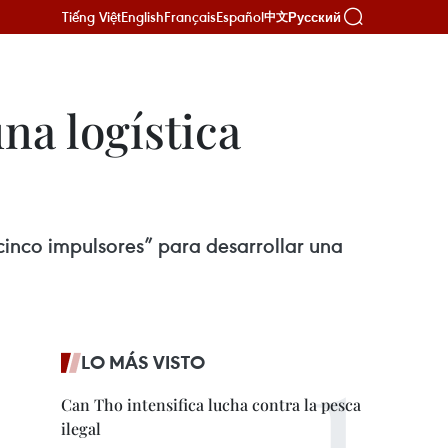
Tiếng Việt
English
Français
Español
Русский
中文
na logística
cinco impulsores” para desarrollar una
LO MÁS VISTO
Can Tho intensifica lucha contra la pesca
ilegal