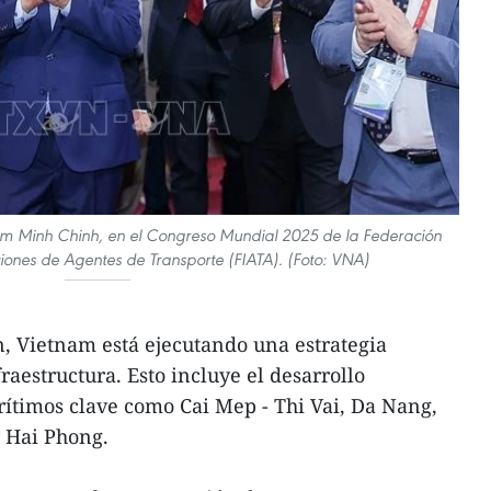
ham Minh Chinh, en el Congreso Mundial 2025 de la Federación
iones de Agentes de Transporte (FIATA). (Foto: VNA)
ón, Vietnam está ejecutando una estrategia
fraestructura. Esto incluye el desarrollo
ítimos clave como Cai Mep - Thi Vai, Da Nang,
 Hai Phong.