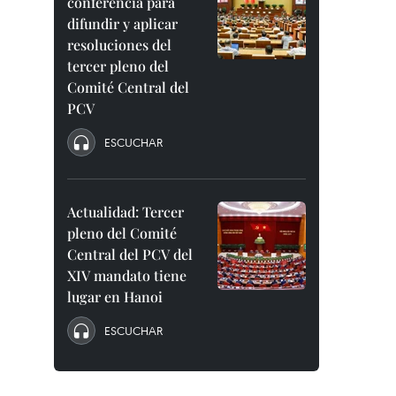
conferencia para
difundir y aplicar
resoluciones del
tercer pleno del
Comité Central del
PCV
ESCUCHAR
Actualidad: Tercer
pleno del Comité
Central del PCV del
XIV mandato tiene
lugar en Hanoi
ESCUCHAR