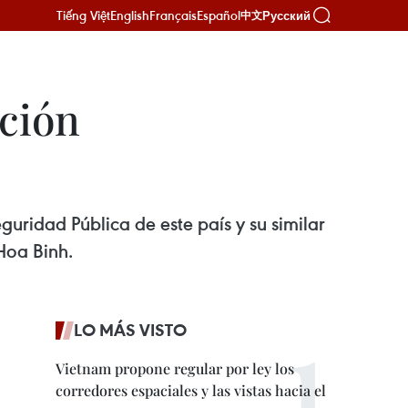
Tiếng Việt
English
Français
Español
Русский
中文
ación
uridad Pública de este país y su similar
Hoa Binh.
LO MÁS VISTO
Vietnam propone regular por ley los
corredores espaciales y las vistas hacia el