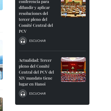
conferencia para
difundir y aplicar
resoluciones del
tercer pleno del
Comité Central del
PCV
ESCUCHAR
Actualidad: Tercer
pleno del Comité
Central del PCV del
XIV mandato tiene
lugar en Hanoi
ESCUCHAR