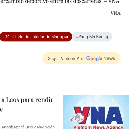
ntercambio deportivo entre las doscarteras. – VNA
VNA
#Ministerio del Interior de Singapur
#Pang Kin Keong
Seguir VietnamPlus
á a Laos para rendir
e
n encabezará una delegación