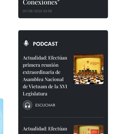
Conexiones"
07/08/2026 03:08
PODCAST
Actualidad: Efectúan
primera reunión
extraordinaria de
Asamblea Nacional
de Vietnam de la XVI
Legislatura
ESCUCHAR
Actualidad: Efectúan