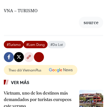
VNA – TURISMO
source
#Turismo
#Lam Dong
#Da Lat
Theo dõi VietnamPlus
VER MÁS
Vietnam, uno de los destinos más
demandados por turistas europeos
este verano