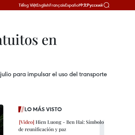
Tiếng Việt
English
Français
Español
Русский
中文
tuitos en
lio para impulsar el uso del transporte
LO MÁS VISTO
Hien Luong - Ben Hai: Símbolo
de reunificación y paz