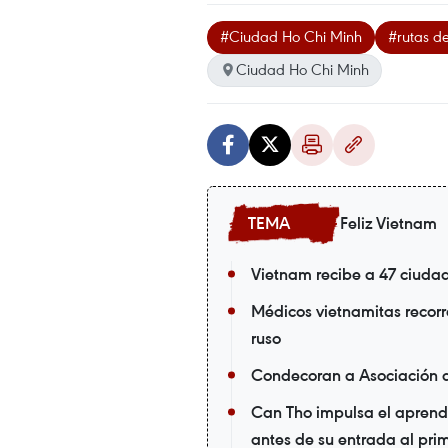
#Ciudad Ho Chi Minh
#rutas d
Ciudad Ho Chi Minh
Feliz Vietnam
Vietnam recibe a 47 ciuda
Médicos vietnamitas recorr
ruso
Condecoran a Asociación 
Can Tho impulsa el aprendi
antes de su entrada al pri