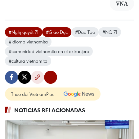
VNA
#Nghị quyết 71
#Giáo Dục
#Đào Tạo
#NQ 71
#idioma vietnamita
#comunidad vietnamita en el extranjero
#cultura vietnamita
Theo dõi VietnamPlus
NOTICIAS RELACIONADAS