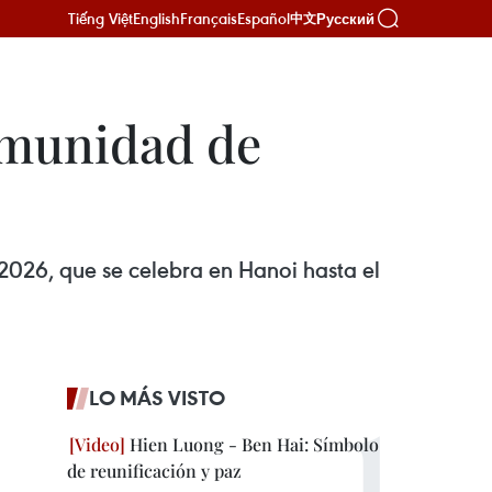
Tiếng Việt
English
Français
Español
Русский
中文
omunidad de
2026, que se celebra en Hanoi hasta el
LO MÁS VISTO
Hien Luong - Ben Hai: Símbolo
de reunificación y paz