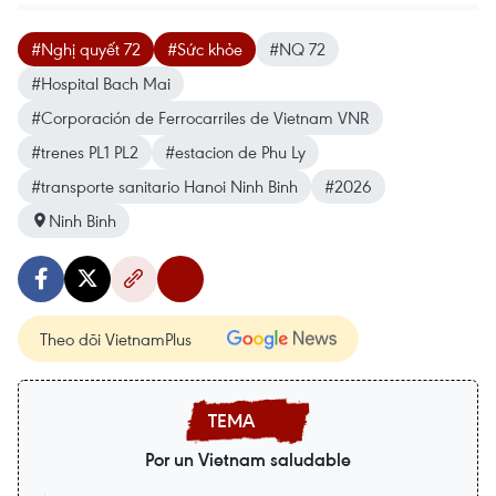
#Nghị quyết 72
#Sức khỏe
#NQ 72
#Hospital Bach Mai
#Corporación de Ferrocarriles de Vietnam VNR
#trenes PL1 PL2
#estacion de Phu Ly
#transporte sanitario Hanoi Ninh Binh
#2026
Ninh Binh
Theo dõi VietnamPlus
Por un Vietnam saludable