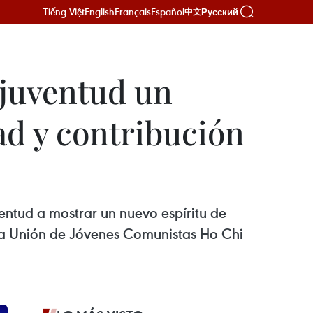
Tiếng Việt
English
Français
Español
Русский
中文
 juventud un
ad y contribución
ventud a mostrar un nuevo espíritu de
la Unión de Jóvenes Comunistas Ho Chi