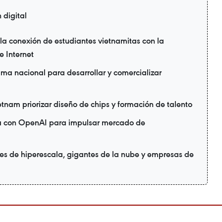
 digital
a conexión de estudiantes vietnamitas con la
 Internet
ma nacional para desarrollar y comercializar
ietnam priorizar diseño de chips y formación de talento
ia con OpenAI para impulsar mercado de
es de hiperescala, gigantes de la nube y empresas de