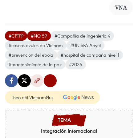
VNA
#CPTPP
#NQ 59
#Compañía de Ingeniería 4
#cascos azules de Vietnam
#UNISFA Abyei
#prevencion del ebola
#hospital de campaña nivel 1
#mantenimiento de la paz
#2026
Theo dõi VietnamPlus
Integración internacional