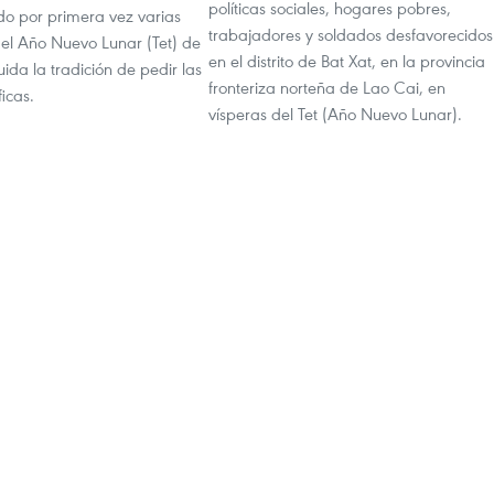
políticas sociales, hogares pobres,
o por primera vez varias
trabajadores y soldados desfavorecidos
el Año Nuevo Lunar (Tet) de
en el distrito de Bat Xat, en la provincia
uida la tradición de pedir las
fronteriza norteña de Lao Cai, en
ficas.
vísperas del Tet (Año Nuevo Lunar).