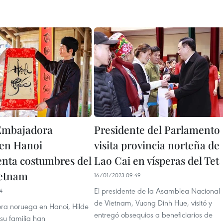
mbajadora
Presidente del Parlamento
en Hanoi
visita provincia norteña de
nta costumbres del
Lao Cai en vísperas del Tet
ietnam
16/01/2023 09:49
El presidente de la Asamblea Nacional
4
de Vietnam, Vuong Dinh Hue, visitó y
a noruega en Hanoi, Hilde
entregó obsequios a beneficiarios de
su familia han