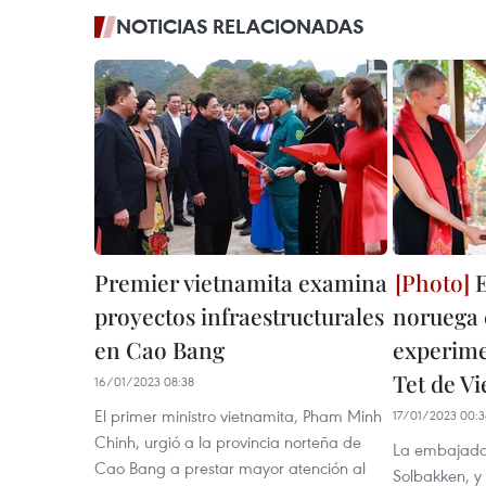
NOTICIAS RELACIONADAS
Premier vietnamita examina
E
proyectos infraestructurales
noruega 
en Cao Bang
experime
Tet de V
16/01/2023 08:38
El primer ministro vietnamita, Pham Minh
17/01/2023 00:3
Chinh, urgió a la provincia norteña de
La embajador
Cao Bang a prestar mayor atención al
Solbakken, y 