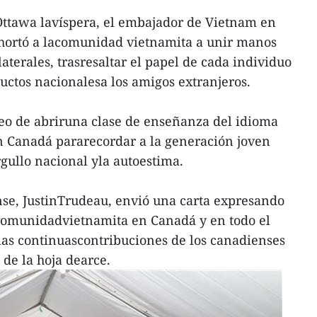
 Ottawa lavíspera, el embajador de Vietnam en
hortó a lacomunidad vietnamita a unir manos
laterales, trasresaltar el papel de cada individuo
uctos nacionalesa los amigos extranjeros.
seo de abriruna clase de enseñanza del idioma
n Canadá pararecordar a la generación joven
orgullo nacional yla autoestima.
nse, JustinTrudeau, envió una carta expresando
 comunidadvietnamita en Canadá y en todo el
las continuascontribuciones de los canadienses
 de la hoja dearce.