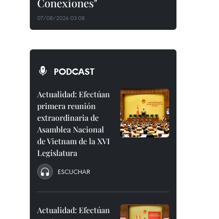
Conexiones"
07/08/2026 03:08
PODCAST
Actualidad: Efectúan
primera reunión
extraordinaria de
Asamblea Nacional
de Vietnam de la XVI
Legislatura
ESCUCHAR
Actualidad: Efectúan