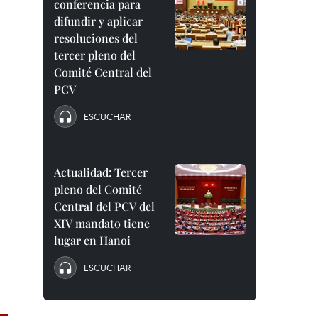
conferencia para
difundir y aplicar
resoluciones del
tercer pleno del
Comité Central del
PCV
ESCUCHAR
Actualidad: Tercer
pleno del Comité
Central del PCV del
XIV mandato tiene
lugar en Hanoi
ESCUCHAR