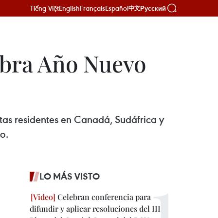
Tiếng Việt
English
Français
Español
Русский
中文
ebra Año Nuevo
itas residentes en Canadá, Sudáfrica y
o.
LO MÁS VISTO
Celebran conferencia para
difundir y aplicar resoluciones del III