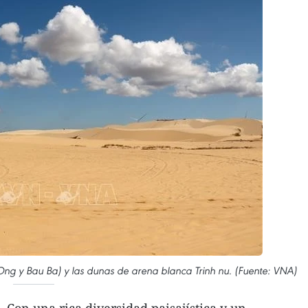
ng y Bau Ba) y las dunas de arena blanca Trinh nu. (Fuente: VNA)