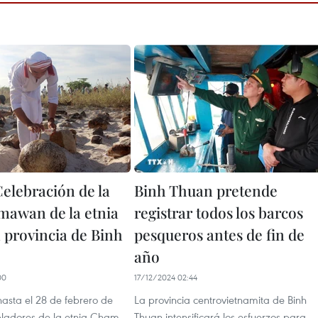
elebración de la
Binh Thuan pretende
amawan de la etnia
registrar todos los barcos
provincia de Binh
pesqueros antes de fin de
año
00
17/12/2024 02:44
hasta el 28 de febrero de
La provincia centrovietnamita de Binh
bladores de la etnia Cham
Thuan intensificará los esfuerzos para