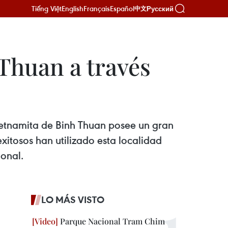
Tiếng Việt
English
Français
Español
Русский
中文
 Thuan a través
vietnamita de Binh Thuan posee un gran
exitosos han utilizado esta localidad
ional.
LO MÁS VISTO
Parque Nacional Tram Chim