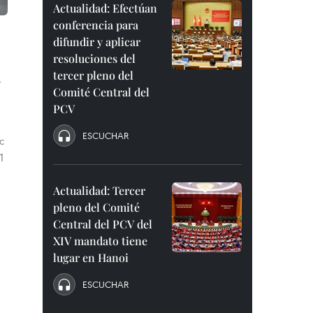
Actualidad: Efectúan
conferencia para
difundir y aplicar
resoluciones del
n
tercer pleno del
Comité Central del
PCV
ESCUCHAR
c
1
Actualidad: Tercer
pleno del Comité
Central del PCV del
XIV mandato tiene
lugar en Hanoi
ESCUCHAR