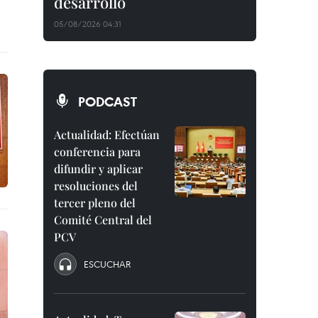
desarrollo
05/08/2026 04:31
PODCAST
Actualidad: Efectúan
conferencia para
difundir y aplicar
resoluciones del
tercer pleno del
Comité Central del
PCV
ESCUCHAR