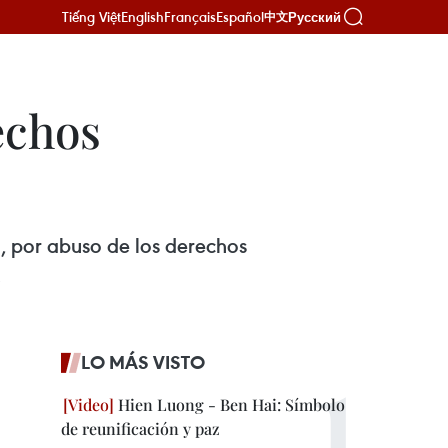
Tiếng Việt
English
Français
Español
Русский
中文
echos
, por abuso de los derechos
.
LO MÁS VISTO
Hien Luong - Ben Hai: Símbolo
de reunificación y paz