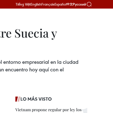
Tiếng Việt
English
Français
Español
Русский
中文
re Suecia y
l entorno empresarial en la ciudad
 un encuentro hoy aquí con el
LO MÁS VISTO
Vietnam propone regular por ley los