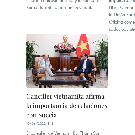
ciudad centrovietnamita y la sueca de
impulsoras g
Boras durante una reunión virtual.
Libre Comerci
la Unión Eur
Oficina comer
sudesteasiát
Canciller vietnamita afirma
la importancia de relaciones
con Suecia
10/06/2022 15:16
El canciller de Vietnam, Bui Thanh Son,