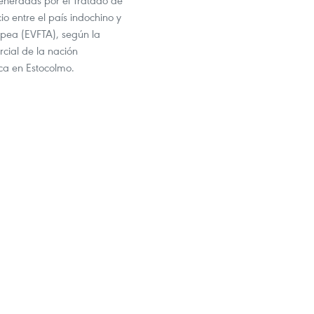
eneradas por el Tratado de
o entre el país indochino y
opea (EVFTA), según la
cial de la nación
ica en Estocolmo.