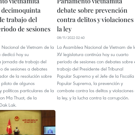
to vietnamita
Parlamento vietnamita
 decimoquinta
debate sobre prevención
e trabajo del
contra delitos y violaciones
eriodo de sesiones
la ley
08/11/2022 02:40
Nacional de Vietnam de la
La Asamblea Nacional de Vietnam de l
a dedicó hoy su
XV legislatura continúa hoy su cuarto
 jornada de trabajo del
periodo de sesiones con debates sobre 
do de sesiones a debates
trabajo del Presidente del Tribunal
ador de la resolución sobre
Popular Supremo y el Jefe de la Fiscalía
 piloto de algunos
Popular Suprema, la prevención y
políticas particulares de la
combate contra los delitos y violaciones
on Ma Thuot, de la
la ley, y la lucha contra la corrupción.
 Dak Lak.