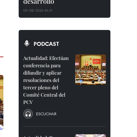
desarrollo
05/08/2026 04:31
PODCAST
Actualidad: Efectúan
conferencia para
difundir y aplicar
resoluciones del
tercer pleno del
Comité Central del
PCV
ESCUCHAR