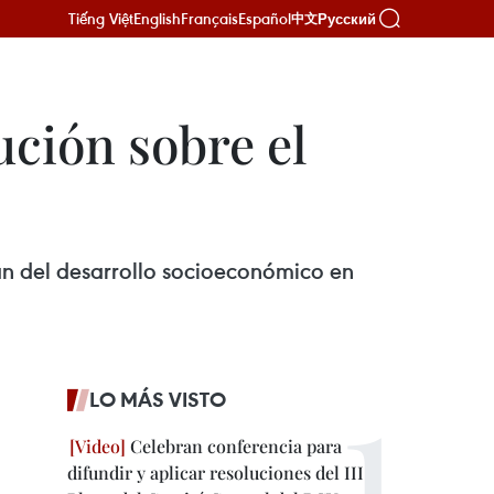
Tiếng Việt
English
Français
Español
Русский
中文
ución sobre el
n del desarrollo socioeconómico en
LO MÁS VISTO
Celebran conferencia para
difundir y aplicar resoluciones del III