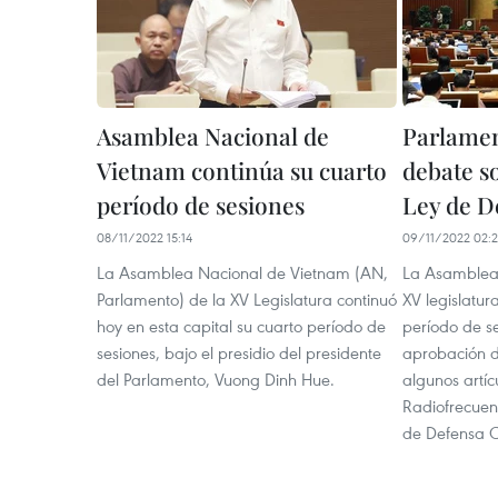
Asamblea Nacional de
Parlamen
Vietnam continúa su cuarto
debate s
período de sesiones
Ley de D
08/11/2022 15:14
09/11/2022 02:
La Asamblea Nacional de Vietnam (AN,
La Asamblea 
Parlamento) de la XV Legislatura continuó
XV legislatur
hoy en esta capital su cuarto período de
período de s
sesiones, bajo el presidio del presidente
aprobación d
del Parlamento, Vuong Dinh Hue.
algunos artíc
Radiofrecuenc
de Defensa Ci