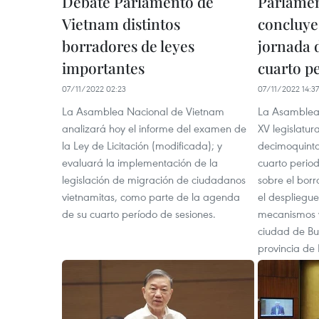
Debate Parlamento de
Parlamen
Vietnam distintos
concluye
borradores de leyes
jornada d
importantes
cuarto p
07/11/2022 02:23
07/11/2022 14:37
La Asamblea Nacional de Vietnam
La Asamblea 
analizará hoy el informe del examen de
XV legislatur
la Ley de Licitación (modificada); y
decimoquinta
evaluará la implementación de la
cuarto perio
legislación de migración de ciudadanos
sobre el borr
vietnamitas, como parte de la agenda
el despliegue
de su cuarto período de sesiones.
mecanismos y 
ciudad de Bu
provincia de