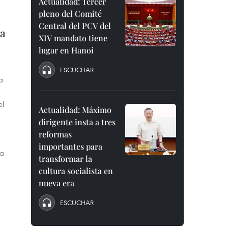
Actualidad: Tercer
pleno del Comité
Central del PCV del
 a
XIV mandato tiene
lugar en Hanoi
ESCUCHAR
a
el
Actualidad: Máximo
dirigente insta a tres
reformas
importantes para
 a
transformar la
cultura socialista en
nueva era
ESCUCHAR