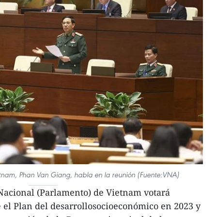
etnam, Phan Van Giang, habla en la reunión (Fuente:VNA)
acional (Parlamento) de Vietnam votará
 el Plan del desarrollosocioeconómico en 2023 y