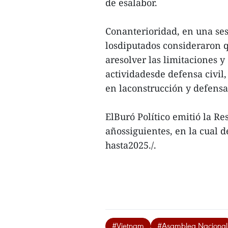
de esalabor.
Conanterioridad, en una ses
losdiputados consideraron qu
aresolver las limitaciones 
actividadesde defensa civil,
en laconstrucción y defensa 
ElBuró Político emitió la Re
añossiguientes, en la cual d
hasta2025./.
#Vietnam
#Asamblea Nacional