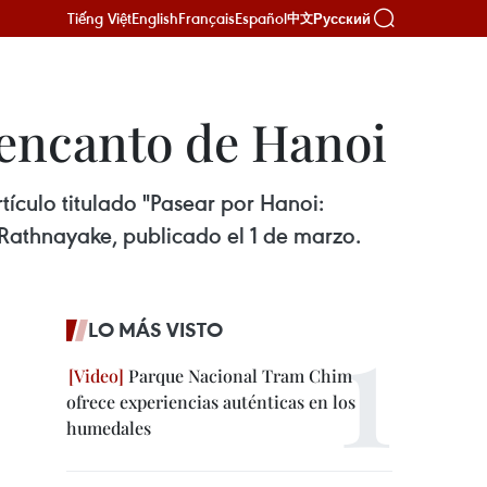
Tiếng Việt
English
Français
Español
Русский
中文
 encanto de Hanoi
tículo titulado "Pasear por Hanoi:
 Rathnayake, publicado el 1 de marzo.
LO MÁS VISTO
Parque Nacional Tram Chim
ofrece experiencias auténticas en los
humedales