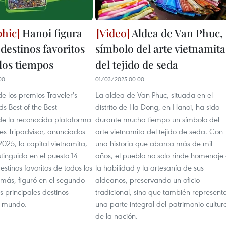
Hanoi figura
Aldea de Van Phuc,
 destinos favoritos
símbolo del arte vietnamita
 los tiempos
del tejido de seda
00
01/03/2025 00:00
e los premios Traveler's
La aldea de Van Phuc, situada en el
s Best of the Best
distrito de Ha Dong, en Hanoi, ha sido
 de la reconocida plataforma
durante mucho tiempo un símbolo del
jes Tripadvisor, anunciados
arte vietnamita del tejido de seda. Con
025, la capital vietnamita,
una historia que abarca más de mil
stinguida en el puesto 14
años, el pueblo no solo rinde homenaje
estinos favoritos de todos los
la habilidad y la artesanía de sus
más, figuró en el segundo
aldeanos, preservando un oficio
os principales destinos
tradicional, sino que también represent
el mundo.
una parte integral del patrimonio cultur
de la nación.