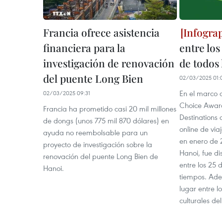
Francia ofrece asistencia
financiera para la
entre los
investigación de renovación
de todos
del puente Long Bien
02/03/2025 01:
En el marco d
02/03/2025 09:31
Choice Award
Francia ha prometido casi 20 mil millones
Destinations
de dongs (unos 775 mil 870 dólares) en
online de via
ayuda no reembolsable para un
en enero de 2
proyecto de investigación sobre la
Hanoi, fue di
renovación del puente Long Bien de
entre los 25 d
Hanoi.
tiempos. Ade
lugar entre l
culturales d