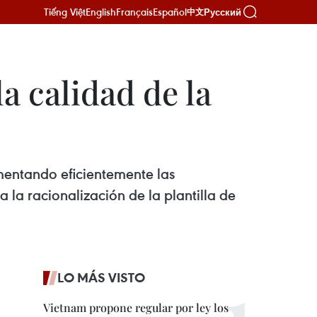
Tiếng Việt
English
Français
Español
Русский
中文
a calidad de la
ementando eficientemente las
a la racionalización de la plantilla de
LO MÁS VISTO
Vietnam propone regular por ley los