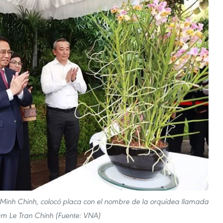
 Minh Chinh, colocó placa con el nombre de la orquídea llamada
m Le Tran Chinh (Fuente: VNA)