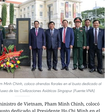
m Minh Chinh, coloca ofrendas florales en el busto dedicado al
useo de las Civilizaciones Asiáticas Singapur (Fuente:VNA)
ministro de Vietnam, Pham Minh Chinh, colocó
 busto dedicado al Presidente Ho Chi Minh en el