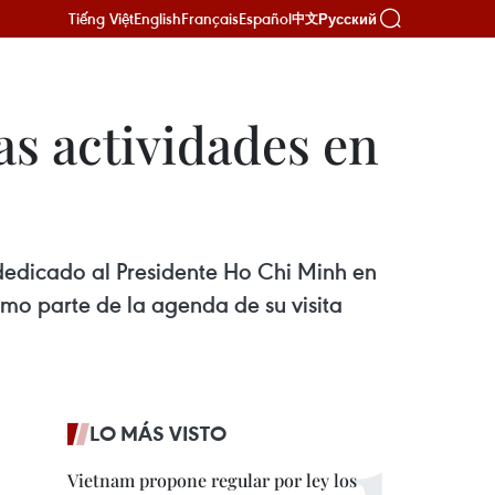
Tiếng Việt
English
Français
Español
Русский
中文
as actividades en
 dedicado al Presidente Ho Chi Minh en
omo parte de la agenda de su visita
LO MÁS VISTO
Vietnam propone regular por ley los