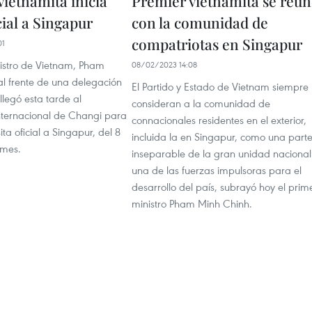
vietnamita inicia
Premier vietnamita se reú
icial a Singapur
con la comunidad de
compatriotas en Singapur
01
nistro de Vietnam, Pham
08/02/2023 14:08
al frente de una delegación
El Partido y Estado de Vietnam siempre
 llegó esta tarde al
consideran a la comunidad de
nternacional de Changi para
connacionales residentes en el exterior,
sita oficial a Singapur, del 8
incluida la en Singapur, como una part
 mes.
inseparable de la gran unidad nacional
una de las fuerzas impulsoras para el
desarrollo del país, subrayó hoy el prim
ministro Pham Minh Chinh.