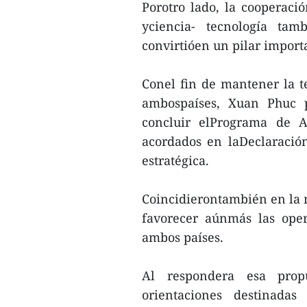
Porotro lado, la cooperaci
yciencia- tecnología tam
convirtióen un pilar importa
Conel fin de mantener la te
ambospaíses, Xuan Phuc p
concluir elPrograma de A
acordados en laDeclaración
estratégica.
Coincidierontambién en la n
favorecer aúnmás las ope
ambos países.
Al respondera esa propu
orientaciones destinadas