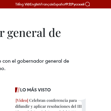
Tiếng Việt
English
Français
Español
Русский
中文
r general de
ro con el gobernador general de
mo.
LO MÁS VISTO
Celebran conferencia para
difundir y aplicar resoluciones del III