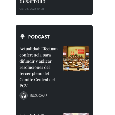
desarrollo
05/08/2026 04:31
PODCAST
Actualidad: Efectúan
conferencia para
difundir y aplicar
resoluciones del
tercer pleno del
Comité Central del
PCV
ESCUCHAR