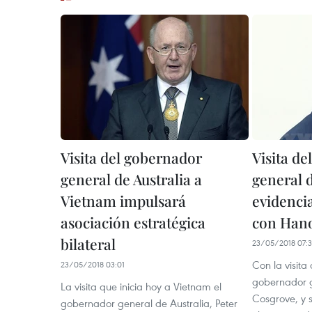
Visita del gobernador
Visita d
general de Australia a
general d
Vietnam impulsará
evidenci
asociación estratégica
con Hano
bilateral
23/05/2018 07:
Con la visita
23/05/2018 03:01
gobernador g
La visita que inicia hoy a Vietnam el
Cosgrove, y 
gobernador general de Australia, Peter