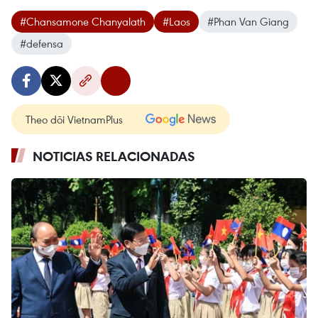
#Chansamone Chanyalath
#Laos
#Phan Van Giang
#defensa
Theo dõi VietnamPlus
NOTICIAS RELACIONADAS