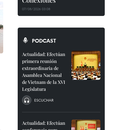
Conexiones"
07/08/2026 03:08
PODCAST
Actualidad: Efectúan
primera reunión
extraordinaria de
Asamblea Nacional
de Vietnam de la XVI
Legislatura
ESCUCHAR
Actualidad: Efectúan
conferencia para