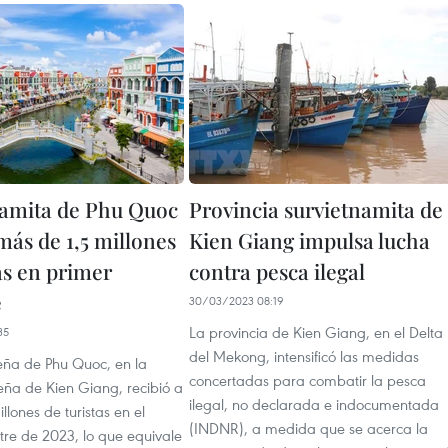
tnamita de Phu Quoc
Provincia survietnamita de
más de 1,5 millones
Kien Giang impulsa lucha
as en primer
contra pesca ilegal
e
30/03/2023 08:19
La provincia de Kien Giang, en el Delta
35
del Mekong, intensificó las medidas
leña de Phu Quoc, en la
concertadas para combatir la pesca
eña de Kien Giang, recibió a
ilegal, no declarada e indocumentada
llones de turistas en el
(INDNR), a medida que se acerca la
tre de 2023, lo que equivale