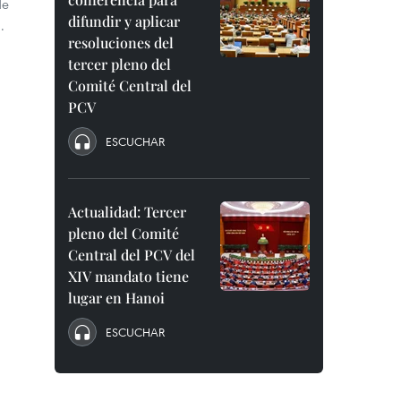
de
difundir y aplicar
.
resoluciones del
tercer pleno del
Comité Central del
PCV
ESCUCHAR
Actualidad: Tercer
pleno del Comité
Central del PCV del
XIV mandato tiene
lugar en Hanoi
ESCUCHAR