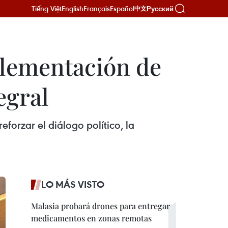
Tiếng Việt
English
Français
Español
Русский
中文
plementación de
egral
forzar el diálogo político, la
LO MÁS VISTO
Malasia probará drones para entregar
medicamentos en zonas remotas