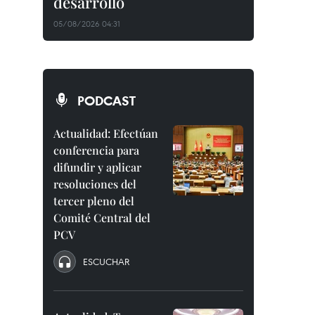
desarrollo
05/08/2026 04:31
PODCAST
Actualidad: Efectúan
conferencia para
difundir y aplicar
resoluciones del
tercer pleno del
Comité Central del
PCV
ESCUCHAR