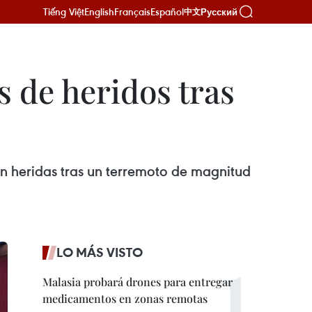
Tiếng Việt
English
Français
Español
Русский
中文
s de heridos tras
n heridas tras un terremoto de magnitud
LO MÁS VISTO
Malasia probará drones para entregar
medicamentos en zonas remotas