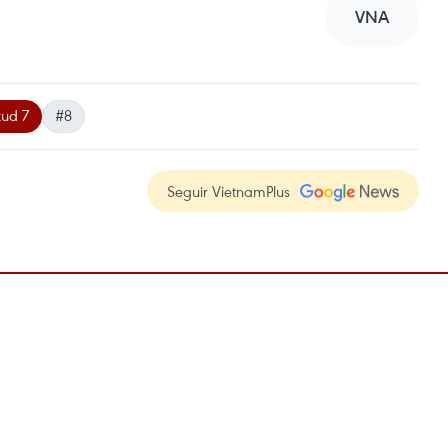
VNA
tud 7
#8
Seguir VietnamPlus