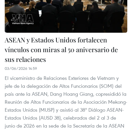
ASEAN y Estados Unidos fortalecen
vínculos con miras al 50 aniversario de
sus relaciones
03/06/2026 14:59
El viceministro de Relaciones Exteriores de Vietnam y
jefe de la delegación de Altos Funcionarios (SOM) del
país ante la ASEAN, Dang Hoang Giang, copresididó la
Reunión de Altos Funcionarios de la Asociación Mekong-
Estados Unidos (MUSP) y asistió al 38º Diálogo ASEAN-
Estados Unidos (AUSD 38), celebrados del 2 al 3 de
junio de 2026 en la sede de la Secretaría de la ASEAN