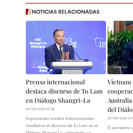
NOTICIAS RELACIONADAS
Prensa internacional
Vietnam 
destaca discurso de To Lam
cooperac
en Diálogo Shangri-La
Australia
del Diál
30/05/2026 07:28
Importantes medios internacionales
29/05/2026 14:1
resaltaron el discurso de To Lam en el
El secretario
Diálogo Shangri-La, valorando sus