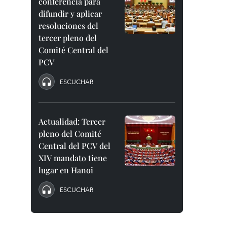
conferencia para
difundir y aplicar
resoluciones del
tercer pleno del
Comité Central del
PCV
ESCUCHAR
Actualidad: Tercer
pleno del Comité
Central del PCV del
XIV mandato tiene
lugar en Hanoi
ESCUCHAR