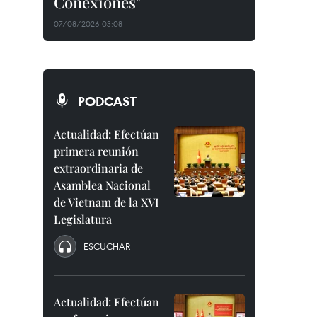
Conexiones"
07/08/2026 03:08
PODCAST
Actualidad: Efectúan
primera reunión
extraordinaria de
Asamblea Nacional
de Vietnam de la XVI
Legislatura
ESCUCHAR
Actualidad: Efectúan